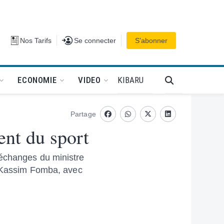
Se connecter
Nos Tarifs
Se connecter
S’abonner
PODCAT
KIBARU
ECONOMIE
VIDEO
Partage
Facebook
whatsapp
Twitter
Linkedin
ent du sport
’échanges du ministre
ul Kassim Fomba, avec