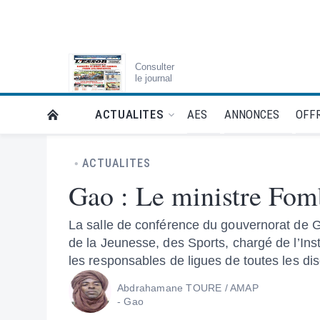
Consulter
le journal
AES
ANNONCES
OFFR
ACTUALITES
RETOUR À LA PAGE D’ACCUEIL DE L'ESSOR
ACTUALITES
Gao : Le ministre Fom
La salle de conférence du gouvernorat de G
de la Jeunesse, des Sports, chargé de l’Ins
les responsables de ligues de toutes les dis
Abdrahamane TOURE / AMAP
- Gao