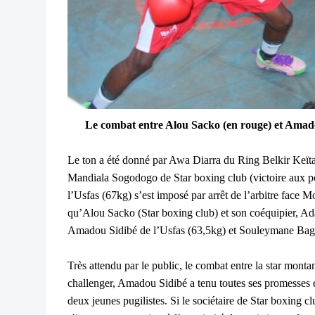
Le combat entre Alou Sacko (en rouge) et Amadou
Le ton a été donné par Awa Diarra du Ring Belkir Keïta, 
Mandiala Sogodogo de Star boxing club (victoire aux p
l’Usfas (67kg) s’est imposé par arrêt de l’arbitre face 
qu’Alou Sacko (Star boxing club) et son coéquipier, 
Amadou Sidibé de l’Usfas (63,5kg) et Souleymane Bag
Très attendu par le public, le combat entre la star mont
challenger, Amadou Sidibé a tenu toutes ses promesses et 
deux jeunes pugilistes. Si le sociétaire de Star boxing cl