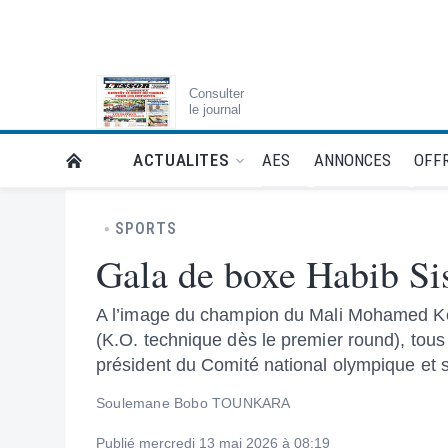
Consulter
le journal
AES
ANNONCES
OFFR
ACTUALITES
RETOUR À LA PAGE D’ACCUEIL DE L'ESSOR
SPORTS
Gala de boxe Habib Sis
A l’image du champion du Mali Mohamed Keï
(K.O. technique dès le premier round), tous 
président du Comité national olympique et sp
Soulemane Bobo TOUNKARA
Publié mercredi 13 mai 2026 à 08:19