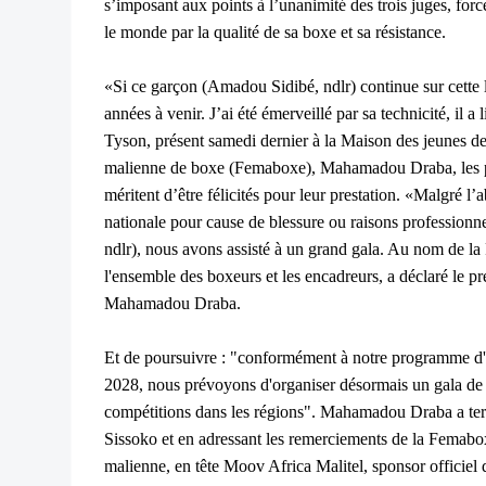
s’imposant aux points à l’unanimité des trois juges, forc
le monde par la qualité de sa boxe et sa résistance.
«Si ce garçon (Amadou Sidibé, ndlr) continue sur cette la
années à venir. J’ai été émerveillé par sa technicité, il 
Tyson, présent samedi dernier à la Maison des jeunes d
malienne de boxe (Femaboxe), Mahamadou Draba, les pug
méritent d’être félicités pour leur prestation. «Malgré 
nationale pour cause de blessure ou raisons professionnel
ndlr), nous avons assisté à un grand gala. Au nom de la 
l'ensemble des boxeurs et les encadreurs, a déclaré le p
Mahamadou Draba.
Et de poursuivre : "conformément à notre programme d'a
2028, nous prévoyons d'organiser désormais un gala de 
compétitions dans les régions". Mahamadou Draba a te
Sissoko et en adressant les remerciements de la Femabox
malienne, en tête Moov Africa Malitel, sponsor officiel d