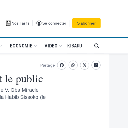
Se connecter
Nos Tarifs
Se connecter
S’abonner
PODCAT
KIBARU
ECONOMIE
VIDEO
Partage
Facebook
whatsapp
Twitter
Linkedin
 le public
ne V, Gba Miracle
ala Habib Sissoko (le