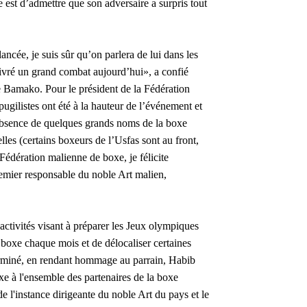
e est d’admettre que son adversaire a surpris tout
ncée, je suis sûr qu’on parlera de lui dans les
a livré un grand combat aujourd’hui», a confié
e Bamako. Pour le président de la Fédération
ilistes ont été à la hauteur de l’événement et
l’absence de quelques grands noms de la boxe
les (certains boxeurs de l’Usfas sont au front,
Fédération malienne de boxe, je félicite
remier responsable du noble Art malien,
ctivités visant à préparer les Jeux olympiques
boxe chaque mois et de délocaliser certaines
rminé, en rendant hommage au parrain, Habib
e à l'ensemble des partenaires de la boxe
e l'instance dirigeante du noble Art du pays et le