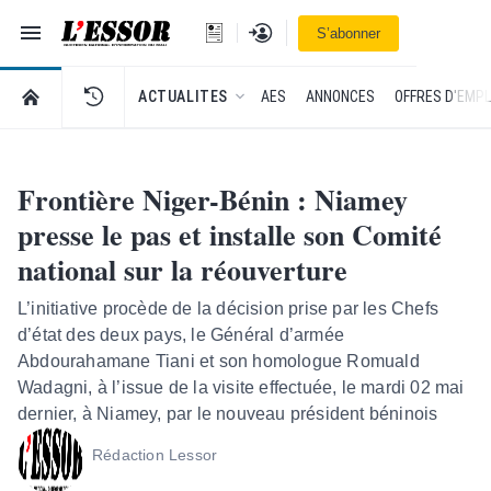
Navigation
Se connecter
S’abonner
L'Essor - retour à la une
RETOUR À LA PAGE D’ACCUEIL DE L'ESSOR
ACTUALITES
AES
ANNONCES
OFFRES D'EMPL
Frontière Niger-Bénin : Niamey
presse le pas et installe son Comité
national sur la réouverture
L’initiative procède de la décision prise par les Chefs
d’état des deux pays, le Général d’armée
Abdourahamane Tiani et son homologue Romuald
Wadagni, à l’issue de la visite effectuée, le mardi 02 mai
dernier, à Niamey, par le nouveau président béninois
Rédaction Lessor