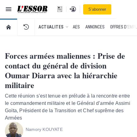
Navigation
Se connecter
S’abonner
L'Essor - retour à la une
RETOUR À LA PAGE D’ACCUEIL DE L'ESSOR
ACTUALITES
AES
ANNONCES
OFFRES D'EMPL
Forces armées maliennes : Prise de
contact du général de division
Oumar Diarra avec la hiérarchie
militaire
Cette réunion s’est tenue en prélude à la rencontre entre
le commandement militaire et le Général d’armée Assimi
Goïta, Président de la Transition et Chef suprême des
Armées
Namory KOUYATE