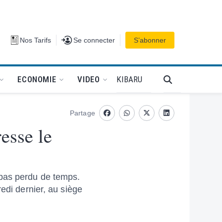
Se connecter
Nos Tarifs
Se connecter
S’abonner
PODCAT
KIBARU
ECONOMIE
VIDEO
Partage
Facebook
whatsapp
Twitter
Linkedin
esse le
 pas perdu de temps.
edi dernier, au siège