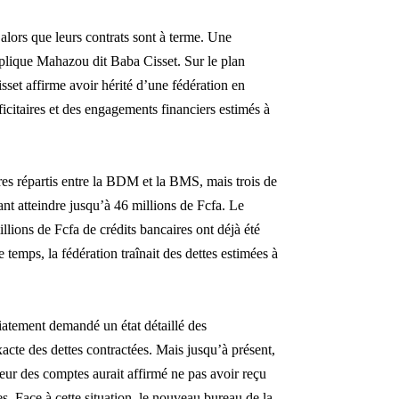
 alors que leurs contrats sont à terme. Une
explique Mahazou dit Baba Cisset. Sur le plan
sset affirme avoir hérité d’une fédération en
ficitaires et des engagements financiers estimés à
res répartis entre la BDM et la BMS, mais trois de
ant atteindre jusqu’à 46 millions de Fcfa. Le
lions de Fcfa de crédits bancaires ont déjà été
temps, la fédération traînait des dettes estimées à
iatement demandé un état détaillé des
acte des dettes contractées. Mais jusqu’à présent,
eur des comptes aurait affirmé ne pas avoir reçu
es. Face à cette situation, le nouveau bureau de la