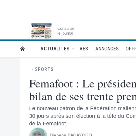
Consulter
le journal
AES
ANNONCES
OFFR
ACTUALITES
RETOUR À LA PAGE D’ACCUEIL DE L'ESSOR
SPORTS
Femafoot : Le présiden
bilan de ses trente pre
Le nouveau patron de la Fédération malienn
30 jours après son élection à la tête du Com
de la Femafoot.
Djeneba BAGAYOGO