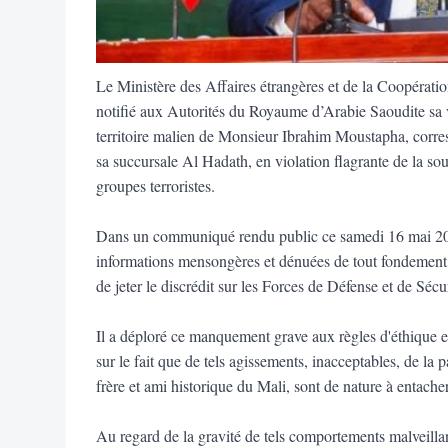
Le Ministère des Affaires étrangères et de la Coopérati
notifié aux Autorités du Royaume d’Arabie Saoudite sa viv
territoire malien de Monsieur Ibrahim Moustapha, corres
sa succursale Al Hadath, en violation flagrante de la so
groupes terroristes.
Dans un communiqué rendu public ce samedi 16 mai 2026
informations mensongères et dénuées de tout fondement, p
de jeter le discrédit sur les Forces de Défense et de Sécu
Il a déploré ce manquement grave aux règles d'éthique et d
sur le fait que de tels agissements, inacceptables, de la
frère et ami historique du Mali, sont de nature à entacher
Au regard de la gravité de tels comportements malveilla