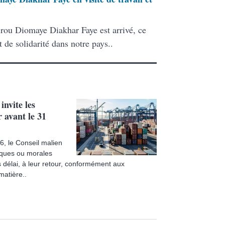
rou Diomaye Diakhar Faye est arrivé, ce
t de solidarité dans notre pays..
nvite les
r avant le 31
, le Conseil malien
iques ou morales
 délai, à leur retour, conformément aux
matière..