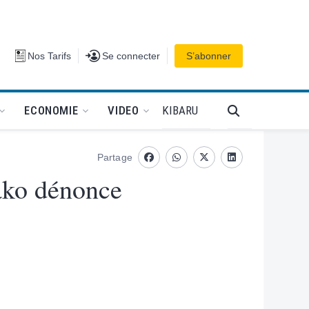
Se connecter
Nos Tarifs
Se connecter
S’abonner
PODCAT
KIBARU
ECONOMIE
VIDEO
Partage
Facebook
whatsapp
Twitter
Linkedin
mako dénonce