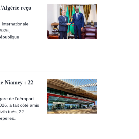
’Algérie reçu
 internationale
2026,
République
de Niamey : 22
gare de l’aéroport
026, a fait côté amis
vils tués, 22
rpellés..