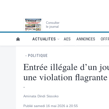
Consulter
le journal
AES
ANNONCES
OFFR
ACTUALITES
RETOUR À LA PAGE D’ACCUEIL DE L'ESSOR
POLITIQUE
Entrée illégale d’un j
une violation flagrante
-
Aminata Dindi Sissoko
Publié samedi 16 mai 2026 à 20:55