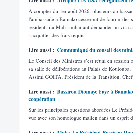
Lire aussi :
Afrique: Les USA réorganisent leu
À compter du 1er août 2026, plusieurs ambassad
l'ambassade à Bamako cesseront de fournir des se
résidents du Mali souhaitant demander un visa a
s'acquitter des frais requis.
Lire aussi :
Communiqué du conseil des mini
Le Conseil des Ministres s’est réuni en session o
sa salle de délibérations au Palais de Koulouba
Assimi GOITA, Président de la Transition, Chef 
Lire aussi :
Bassirou Diomaye Faye à Bamako : 
coopération
Sur les principales questions abordées Le Présid
vue avec son homologue malien dans un esprit de f
Lire aussi :
Mali : Le Président Bassirou Diom