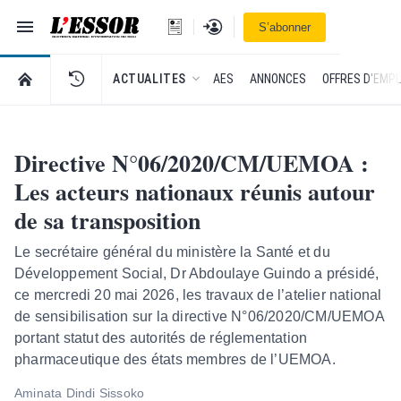
Navigation
Se connecter
S’abonner
L'Essor - retour à la une
RETOUR À LA PAGE D’ACCUEIL DE L'ESSOR
ACTUALITES
AES
ANNONCES
OFFRES D'EMPL
Directive N°06/2020/CM/UEMOA :
Les acteurs nationaux réunis autour
de sa transposition
Le secrétaire général du ministère la Santé et du
Développement Social, Dr Abdoulaye Guindo a présidé,
ce mercredi 20 mai 2026, les travaux de l’atelier national
de sensibilisation sur la directive N°06/2020/CM/UEMOA
portant statut des autorités de réglementation
pharmaceutique des états membres de l’UEMOA.
Aminata Dindi Sissoko