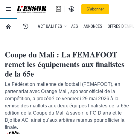
Navigation
Se connecter
S’abonner
L'Essor - retour à la une
RETOUR À LA PAGE D’ACCUEIL DE L'ESSOR
ACTUALITES
AES
ANNONCES
OFFRES D'EMPL
Coupe du Mali : La FEMAFOOT
remet les équipements aux finalistes
de la 65e
La Fédération malienne de football (FEMAFOOT), en
partenariat avec Orange Mali, sponsor officiel de la
compétition, a procédé ce vendredi 29 mai 2026 à la
remise des maillots aux deux équipes finalistes de la 65e
édition de la Coupe du Mali à savoir le FC Diarra et le
Djoliba AC, ainsi qu’aux arbitres retenus pour officier la
finale.