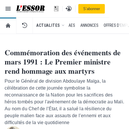
Navigation
Se connecter
S’abonner
L'Essor - retour à la une
RETOUR À LA PAGE D’ACCUEIL DE L'ESSOR
ACTUALITES
AES
ANNONCES
OFFRES D'EMPL
Commémoration des événements de
mars 1991 : Le Premier ministre
rend hommage aux martyrs
Pour le Général de division Abdoulaye Maïga, la
célébration de cette journée symbolise la
reconnaissance de la Nation pour les sacrifices des
héros tombés pour l'avènement de la démocratie au Mali.
Au nom du Chef de l’État, il a salué la résilience du
peuple malien face aux assauts de l’ennemi et aux
difficultés de la vie quotidienne