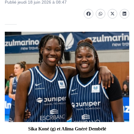
Publié jeudi 18 juin 2026 à 08:47
Facebook
whatsapp
Twitter
Linke
Sika Koné (g) et Alima Gnéré Dembélé