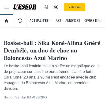
Navigation
Se connecter
S’abonner
L'Essor - retour à la une
RETOUR À LA PAGE D’ACCUEIL DE L'ESSOR
ACTUALITES
AES
ANNONCES
OFFRES D'EMPL
Basket-ball : Sika Koné-Alima Gnéré
Dembélé, un duo de choc au
Baloncesto Azul Marino
Le basket-ball féminin malien s'offre un magnifique coup
de projecteur sur la scène européenne. L’ailière forte
Sika Koné (23 ans, 1,90 m) s’est engagée avec le club
espagnol du Baloncesto Azul Marino, en première
division.
Seibou Sambri KAMISSOKO