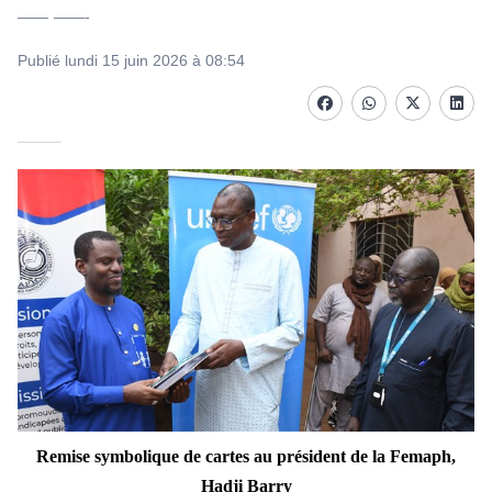
—— ——-
Publié lundi 15 juin 2026 à 08:54
Facebook
whatsapp
Twitter
Linke
Remise symbolique de cartes au président
de la Femaph,
Hadji Barry