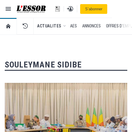
Navigation
Se connecter
S’abonner
L'Essor - retour à la une
RETOUR À LA PAGE D’ACCUEIL DE L'ESSOR
ACTUALITES
AES
ANNONCES
OFFRES D'EMPL
SOULEYMANE SIDIBE